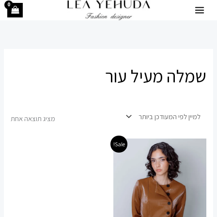
ילוג
תוכן
שמלה מעיל עור
מציג תוצאה אחת
המחיר
המחיר
למוצר
Sale!
המקורי
הנוכחי
זה
היה:
הוא:
149.00 ₪.
600.00 ₪.
יש
מספר
סוגים.
ניתן