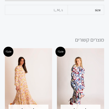
L, M, s
size
מוצרים קשורים
טווח
המחיר
המחיר
למוצר
למוצר
Sale!
Sale!
מחירים:
המקורי
הנוכחי
זה
זה
היה:
הוא:
עד
480.00 ₪.
290.00 ₪.
יש
יש
מספר
מספר
סוגים.
סוגים.
ניתן
ניתן
לבחור
לבחור
את
את
האפשרויות
האפשרויות