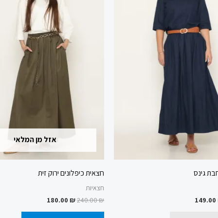
מספר
מספר
סוגים.
סוגים.
ניתן
ניתן
לבחור
לבחור
את
את
האפשרויות
האפשרוי
בעמוד
בעמוד
המוצר
המוצר
אזל מן המלאי
בת גינס
חצאית כיפלונים ירוק זית
חצאיות
180.00
₪
240.00
₪
149.00