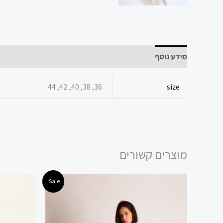
מידע נוסף
36, 38, 40, 42, 44
size
מוצרים קשורים
המחיר
המחיר
המ
למוצר
Sale!
המקורי
הנוכחי
המ
זה
היה:
הוא:
הי
 ₪.
89.00 ₪.
299.00 ₪.
יש