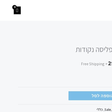
המחיר
ליסה נקודות
הנוכחי
2
הוא:
+ Free Shipping
290.00 ₪.
וספה לסל
Sale
,
כללי