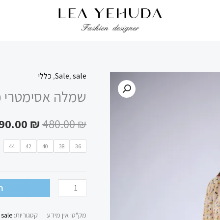
sale
,
Sale
,
כללי
כמות
המחיר
שמלה אסימטרי פ
של
המקורי
שמלה
90.00
₪
480.00
₪
אסימטרי
היה:
פליסה
480.00 ₪.
44
42
40
38
36
נקודות
ה
מק"ט:
אין מידע
קטגוריות:
sale
,