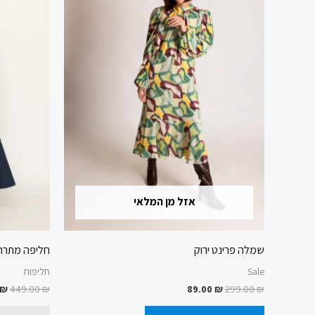
מספר
סוגים.
ניתן
לבחור
את
האפשרויות
בעמוד
המוצר
אזל מן המלאי
שמלה פרינט ירוק
חליפה מתרח
Sale
חליפות
₪
449.00
₪
89.00
₪
299.00
₪