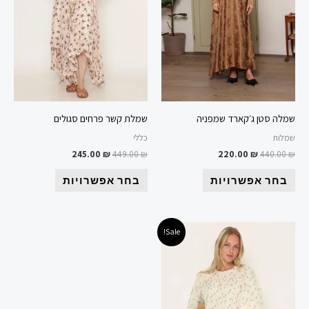
ניתן
ניתן
לבחור
לבחור
את
את
האפשרויות
האפשרויות
בעמוד
בעמוד
המוצר
המוצר
שמלה סטן ג׳קארד שמפניה
שמלת קשר פרחים סגולים
שמלות
כללי
245.00
₪
449.00
₪
220.00
₪
440.00
₪
בחר אפשרויות
בחר אפשרויות
המחיר
המחיר
למוצר
Sale!
המקורי
הנוכחי
זה
היה:
הוא:
149.00 ₪.
459.00 ₪.
יש
מספר
סוגים.