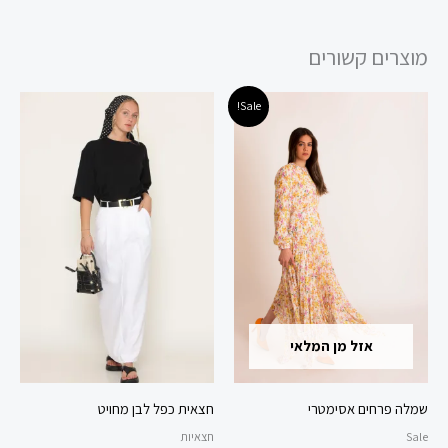
מוצרים קשורים
המחיר
המחיר
למוצר
למוצר
Sale!
המקורי
הנוכחי
זה
זה
היה:
הוא:
290.00 ₪.
480.00 ₪.
יש
יש
מספר
מספר
סוגים.
סוגים.
ניתן
ניתן
לבחור
לבחור
את
את
האפשרויות
האפשרויות
אזל מן המלאי
בעמוד
בעמוד
המוצר
המוצר
שמלה פרחים אסימטרי
חצאית כפל לבן מחויט
Sale
חצאיות