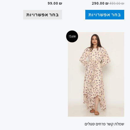
99.00
₪
290.00
₪
480.00
₪
בחר אפשרויות
בחר אפשרויות
המחיר
המחיר
למוצר
Sale!
המקורי
הנוכחי
זה
היה:
הוא:
245.00 ₪.
449.00 ₪.
יש
מספר
סוגים.
ניתן
לבחור
את
האפשרויות
בעמוד
המוצר
שמלת קשר פרחים סגולים