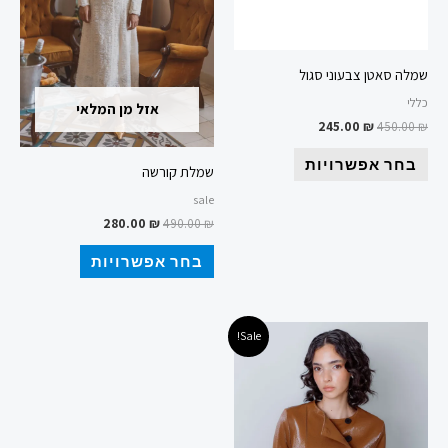
ניתן
ניתן
לבחור
לבחור
את
את
שמלה סאטן צבעוני סגול
האפשרויות
האפשרויות
כללי
אזל מן המלאי
בעמוד
בעמוד
245.00
₪
450.00
₪
המוצר
המוצר
בחר אפשרויות
שמלת קורשה
sale
280.00
₪
490.00
₪
בחר אפשרויות
המחיר
המחיר
למוצר
Sale!
המקורי
הנוכחי
זה
היה:
הוא:
149.00 ₪.
600.00 ₪.
יש
מספר
סוגים.