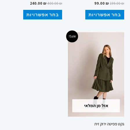
240.00
₪
400.00
₪
99.00
₪
199.00
₪
בחר אפשרויות
בחר אפשרויות
המחיר
המחיר
למוצר
Sale!
המקורי
הנוכחי
זה
היה:
הוא:
159.00 ₪.
300.00 ₪.
יש
מספר
סוגים.
ניתן
לבחור
את
האפשרויות
אזל מן המלאי
בעמוד
המוצר
גקט פפיטה ירוק זית