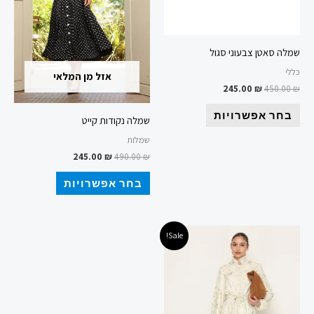
ניתן
ניתן
לבחור
לבחור
את
את
שמלה סאטן צבעוני סגול
האפשרויות
האפשרויות
כללי
אזל מן המלאי
בעמוד
בעמוד
245.00
₪
450.00
₪
המוצר
המוצר
בחר אפשרויות
שמלה נקודות קייט
שמלות
245.00
₪
490.00
₪
בחר אפשרויות
המחיר
המחיר
למוצר
Sale!
המקורי
הנוכחי
זה
היה:
הוא:
149.00 ₪.
499.00 ₪.
יש
מספר
סוגים.