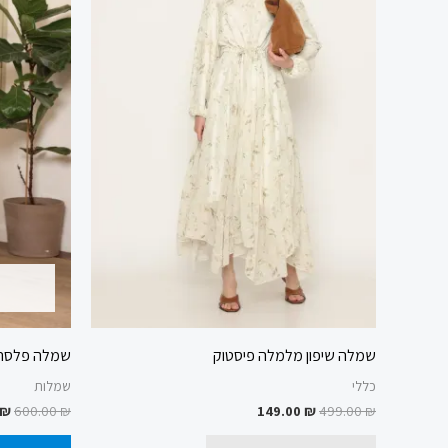
מספר
סוגים.
ניתן
לבחור
את
האפשרויות
בעמוד
המוצר
שמלה שיפון מלמלה פיסטוק
שמלה פלסה צ
כללי
שמלות
₪
600.00
₪
149.00
₪
499.00
₪