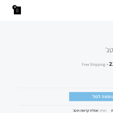
המחיר
ג׳
הנוכחי
2
הוא:
+ Free Shipping
225.00 ₪.
וספה לסל
ת
תגית:
שמלת קרושה וינטג׳