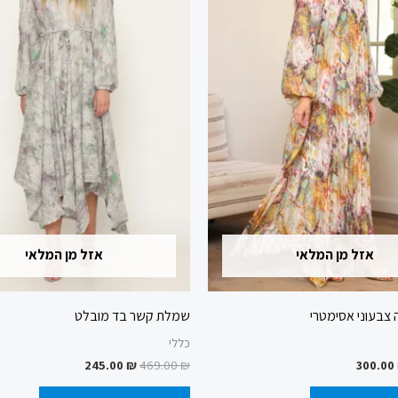
מספר
מספר
סוגים.
סוגים.
ניתן
ניתן
לבחור
לבחור
את
את
האפשרויות
האפשרוי
בעמוד
בעמוד
המוצר
המוצר
אזל מן המלאי
אזל מן המלאי
בעוני אסימטרי
שמלת קשר בד מובלט
כללי
245.00
₪
469.00
₪
300.00