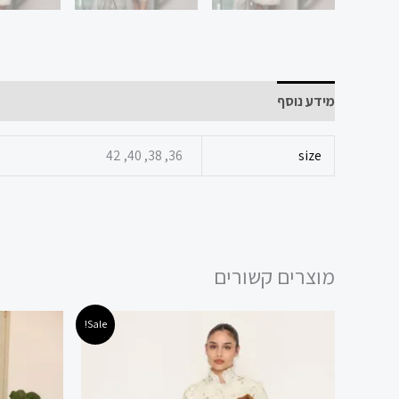
מידע נוסף
36, 38, 40, 42
size
מוצרים קשורים
המחיר
המחיר
המ
למוצר
Sale!
המקורי
הנוכחי
המ
זה
היה:
הוא:
הי
 ₪.
149.00 ₪.
499.00 ₪.
יש