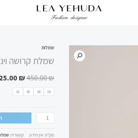
שמלות
כמות
המחיר
שמלת קרושה וינט
של
המקורי
שמלת
25.00
₪
450.00
₪
קרושה
היה:
וינטג׳
450.00 ₪.
42
40
38
36
ה
מק"ט:
אין מידע
קטגוריה:
שמלו