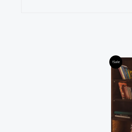
Sale!
ות