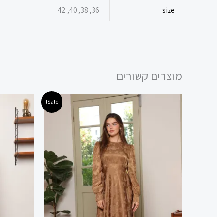
36, 38, 40, 42
size
מוצרים קשורים
המחיר
המחיר
המ
למוצר
Sale!
המקורי
הנוכחי
המ
זה
היה:
הוא:
היה
 ₪.
220.00 ₪.
440.00 ₪.
יש
מספר
סוגים.
ניתן
לבחור
את
האפשרויות