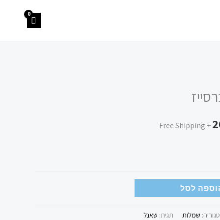
המחיר
סייז
הנוכחי
2
הוא:
+ Free Shipping
200.00 ₪.
וספה לסל
גוריה:
שמלות
תגית:
שאנל