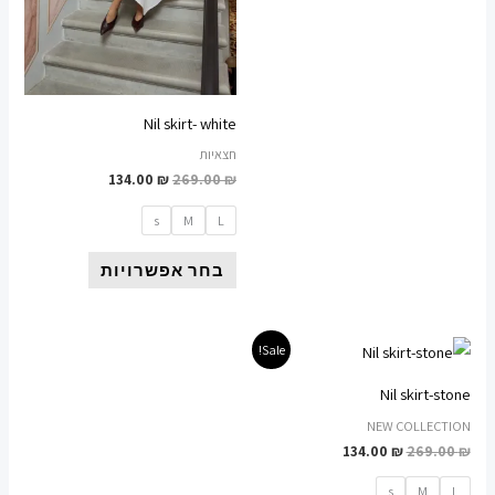
בעמוד
בעמוד
המוצר
המוצר
Nil skirt- white
חצאיות
134.00
₪
269.00
₪
s
M
L
בחר אפשרויות
המחיר
המחיר
למוצר
Sale!
המקורי
הנוכחי
זה
היה:
הוא:
Nil skirt-stone
134.00 ₪.
269.00 ₪.
יש
NEW COLLECTION
מספר
134.00
₪
269.00
₪
סוגים.
s
M
L