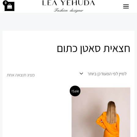
ילוג
תוכן
חצאית סאטן כתום
מציג תוצאה אחת
המחיר
המחיר
למוצר
Sale!
המקורי
הנוכחי
זה
היה:
הוא:
99.00 ₪.
199.00 ₪.
יש
מספר
סוגים.
ניתן