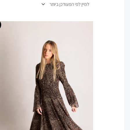
המחיר
המחיר
למוצר
המקורי
הנוכחי
זה
היה:
הוא:
230.00 ₪.
400.00 ₪.
יש
מספר
סוגים.
ניתן
לבחור
את
האפשרויות
בעמוד
המוצר