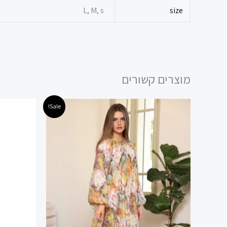
L, M, s
size
מוצרים קשורים
המחיר
המחיר
המ
למוצר
Sale!
המקורי
הנוכחי
המ
זה
היה:
הוא:
הי
 ₪.
300.00 ₪.
600.00 ₪.
יש
מספר
סוגים.
ניתן
לבחור
את
האפשרויות