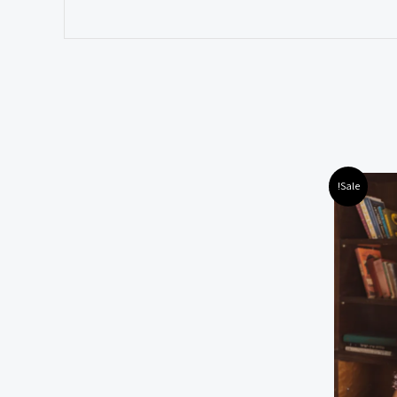
Sale!
ות