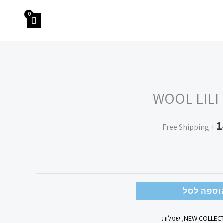
המחיר
WOOL LILI
הנוכחי
1
הוא:
+ Free Shipping
149.00 ₪.
וספה לסל
NEW COLLEC
,
שמלות