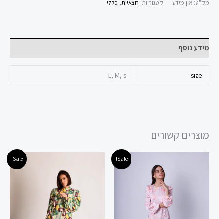
מק"ט:
אין מידע
קטגוריות:
חצאיות
,
כללי
מידע נוסף
L, M, s
size
מוצרים קשורים
המחיר
המחיר
המחיר
המחיר
למוצר
למוצר
Sale!
Sale!
המקורי
הנוכחי
המקורי
הנוכחי
זה
זה
היה:
הוא:
היה:
הוא:
89.00 ₪.
299.00 ₪.
240.00 ₪.
400.00 ₪.
יש
יש
מספר
מספר
סוגים.
סוגים.