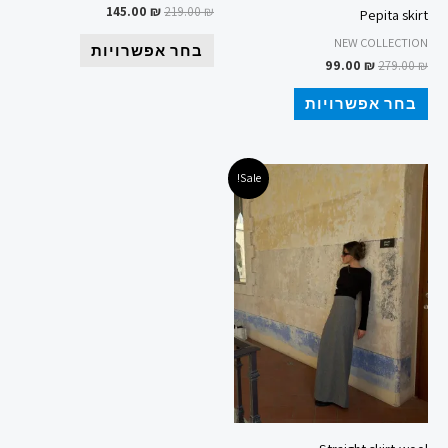
145.00
₪
219.00
₪
Pepita skirt
NEW COLLECTION
בחר אפשרויות
99.00
₪
279.00
₪
בחר אפשרויות
המחיר
המחיר
למוצר
Sale!
המקורי
הנוכחי
זה
היה:
הוא:
99.00 ₪.
259.00 ₪.
יש
מספר
סוגים.
ניתן
לבחור
את
האפשרויות
בעמוד
המוצר