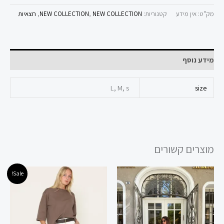
מק"ט:
אין מידע
קטגוריות:
NEW COLLECTION
,
NEW COLLECTION
,
חצאיות
מידע נוסף
L, M, s
size
מוצרים קשורים
המחיר
המחיר
למוצר
למוצר
Sale!
המקורי
הנוכחי
זה
זה
היה:
הוא:
180.00 ₪.
240.00 ₪.
יש
יש
מספר
מספר