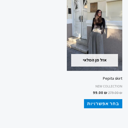
סוגים.
ניתן
לבחור
את
האפשרויות
בעמוד
המוצר
אזל מן המלאי
Pepita skirt
NEW COLLECTION
99.00
₪
279.00
₪
בחר אפשרויות