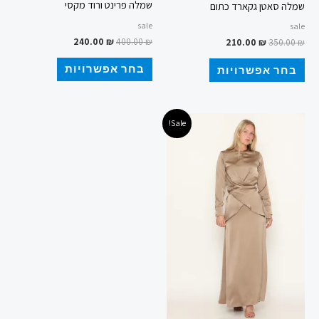
שמלה פרינט ורוד מקסי
שמלה סאטן גקארד כתום
sale
sale
240.00
₪
400.00
₪
210.00
₪
350.00
₪
בחר אפשרויות
בחר אפשרויות
המחיר
המחיר
למוצר
Sale!
המקורי
הנוכחי
זה
היה:
הוא:
329.00 ₪.
459.00 ₪.
יש
מספר
סוגים.
ניתן
לבחור
את
האפשרויות
בעמוד
המוצר