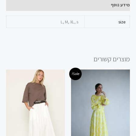
מידע נוסף
L, M, XL, s
size
מוצרים קשורים
המחיר
המחיר
למוצר
Sale!
המקורי
הנוכחי
זה
היה:
הוא:
240.00 ₪.
400.00 ₪.
יש
מספר
סוגים.
ניתן
לבחור
את