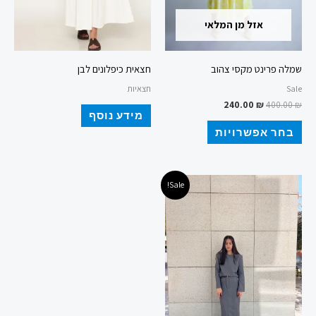
האפשרויות
אזל מן המלאי
בעמוד
המוצר
שמלה פרינט מקסי צהוב
חצאית כיפלונים לבן
Sale
חצאיות
240.00
₪
400.00
₪
מידע נוסף
בחר אפשרויות
המחיר
המחיר
למוצר
Sale!
המקורי
הנוכחי
זה
היה:
הוא:
245.00 ₪.
489.00 ₪.
יש
מספר
סוגים.
ניתן
לבחור