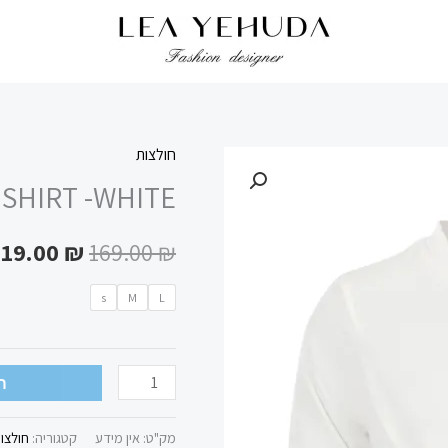
חולצות
כמות
המחיר
 SHIRT -WHITE
של
המקורי
TIE
119.00
₪
169.00
₪
SHIRT
היה:
-
169.00 ₪.
s
M
L
WHITE
ה
מק"ט:
אין מידע
קטגוריה:
חולצו