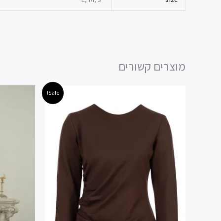
מוצרים קשורים
המחיר
המחיר
המ
למוצר
Sale!
המקורי
הנוכחי
המ
זה
היה:
הוא:
היה
 ₪.
89.00 ₪.
148.00 ₪.
יש
מספר
סוגים.
ניתן
לבחור
את
האפשרויות
בעמוד